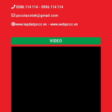
-
0386.114 114
0936.114 114
pccctacotek@gmail.com
-
www.lapdatpccc.vn
www.webpccc.vn
VIDEO