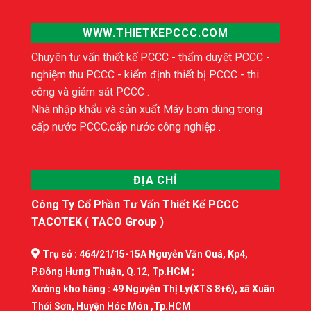
WWW.THIETKEPCCC.COM
Chuyên tư vấn thiết kế PCCC - thẩm duyệt PCCC -
nghiệm thu PCCC - kiểm định thiết bị PCCC - thi
công và giám sát PCCC .
Nhà nhập khẩu và sản xuất Máy bơm dùng trong
cấp nước PCCC,cấp nước công nghiệp .
ĐỊA CHỈ
Công Ty Cổ Phần Tư Vấn Thiết Kế PCCC
TACOTEK ( TACO Group )
Trụ sở : 464/21/15-15A Nguyễn Văn Quá, Kp4,
P.Đông Hưng Thuận, Q.12, Tp.HCM ;
Xưởng kho hàng : 49 Nguyễn Thị Ly(XTS 8+6), xã Xuân
Thới Sơn, Huyện Hóc Môn ,Tp.HCM