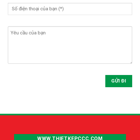
WWW.THIETKEPCCC.COM