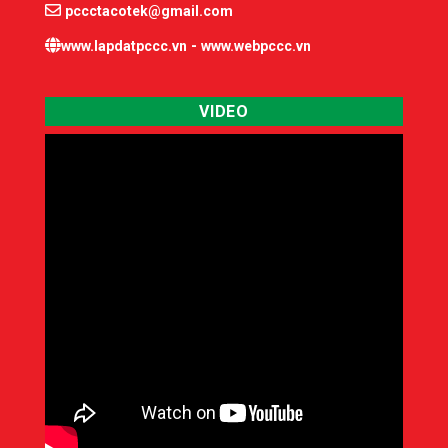
pccctacotek@gmail.com
-
www.lapdatpccc.vn
www.webpccc.vn
VIDEO