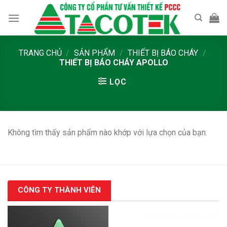
Skip
to
content
TRANG CHỦ
/
SẢN PHẨM
/
THIẾT BỊ BÁO CHÁY
/
THIẾT BỊ BÁO CHÁY APOLLO
LỌC
Không tìm thấy sản phẩm nào khớp với lựa chọn của bạn.
CÔNG TY THÀNH VIÊN