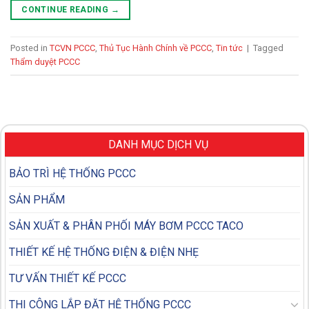
CONTINUE READING
→
Posted in
TCVN PCCC
,
Thủ Tục Hành Chính về PCCC
,
Tin tức
|
Tagged
Thẩm duyệt PCCC
DANH MỤC DỊCH VỤ
BẢO TRÌ HỆ THỐNG PCCC
SẢN PHẨM
SẢN XUẤT & PHÂN PHỐI MÁY BƠM PCCC TACO
THIẾT KẾ HỆ THỐNG ĐIỆN & ĐIỆN NHẸ
TƯ VẤN THIẾT KẾ PCCC
THI CÔNG LẮP ĐẶT HỆ THỐNG PCCC