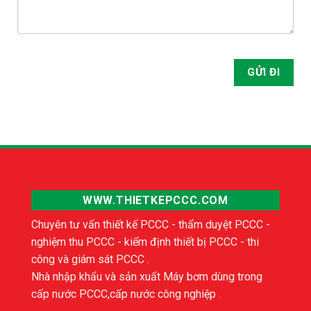
WWW.THIETKEPCCC.COM
Chuyên tư vấn thiết kế PCCC - thẩm duyệt PCCC -
nghiệm thu PCCC - kiểm định thiết bị PCCC - thi
công và giám sát PCCC .
Nhà nhập khẩu và sản xuất Máy bơm dùng trong
cấp nước PCCC,cấp nước công nghiệp .