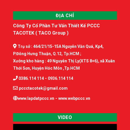
ĐỊA CHỈ
Công Ty Cổ Phần Tư Vấn Thiết Kế PCCC
TACOTEK ( TACO Group )
Trụ sở : 464/21/15-15A Nguyễn Văn Quá, Kp4,
P.Đông Hưng Thuận, Q.12, Tp.HCM ;
Xưởng kho hàng : 49 Nguyễn Thị Ly(XTS 8+6), xã Xuân
Thới Sơn, Huyện Hóc Môn ,Tp.HCM
-
0386.114 114
0936.114 114
pccctacotek@gmail.com
-
www.lapdatpccc.vn
www.webpccc.vn
VIDEO