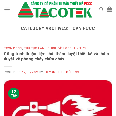
Skip
to
content
CATEGORY ARCHIVES:
TCVN PCCC
TCVN PCCC
,
THỦ TỤC HÀNH CHÍNH VỀ PCCC
,
TIN TỨC
Công trình thuộc diện phải thẩm duyệt thiết kế và thẩm
duyệt về phòng cháy chữa cháy
POSTED ON
12/09/2021
BY
TƯ VẤN THIẾT KẾ PCCC
12
Th9