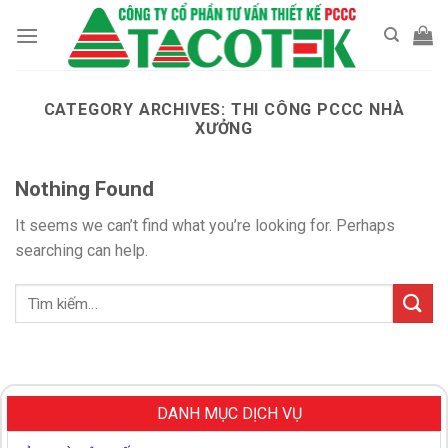
Skip
to
content
CATEGORY ARCHIVES:
THI CÔNG PCCC NHÀ
XƯỞNG
Nothing Found
It seems we can’t find what you’re looking for. Perhaps
searching can help.
DANH MỤC DỊCH VỤ