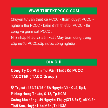
WWW.THIETKEPCCC.COM
Chuyên tư vấn thiết kế PCCC - thẩm duyệt PCCC -
nghiệm thu PCCC - kiểm định thiết bị PCCC - thi
công và giám sát PCCC .
Nhà nhập khẩu và sản xuất Máy bơm dùng trong
cấp nước PCCC,cấp nước công nghiệp .
ĐỊA CHỈ
Công Ty Cổ Phần Tư Vấn Thiết Kế PCCC
TACOTEK ( TACO Group )
Trụ sở : 464/21/15-15A Nguyễn Văn Quá, Kp4,
P.Đông Hưng Thuận, Q.12, Tp.HCM ;
Xưởng kho hàng : 49 Nguyễn Thị Ly(XTS 8+6), xã Xuân
Thới Sơn, Huyện Hóc Môn ,Tp.HCM