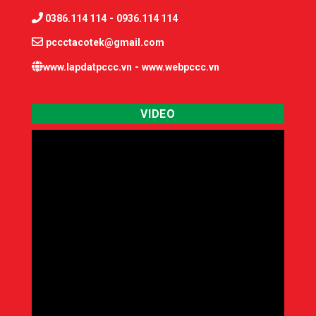
-
0386.114 114
0936.114 114
pccctacotek@gmail.com
-
www.lapdatpccc.vn
www.webpccc.vn
VIDEO