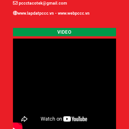
pccctacotek@gmail.com
-
www.lapdatpccc.vn
www.webpccc.vn
VIDEO