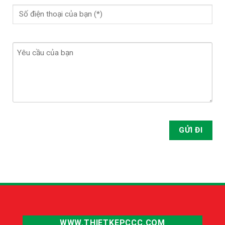
WWW.THIETKEPCCC.COM