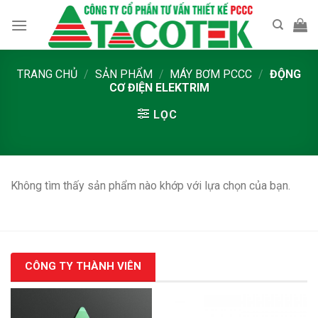
Skip
to
content
TRANG CHỦ
/
SẢN PHẨM
/
MÁY BƠM PCCC
/
ĐỘNG
CƠ ĐIỆN ELEKTRIM
LỌC
Không tìm thấy sản phẩm nào khớp với lựa chọn của bạn.
CÔNG TY THÀNH VIÊN