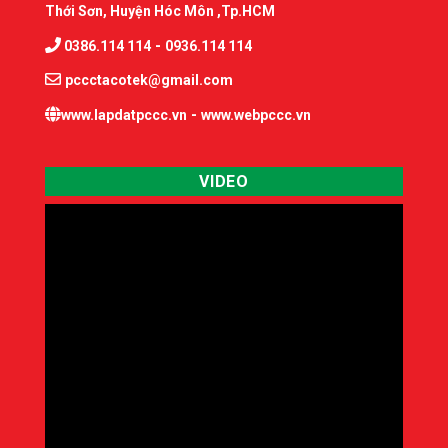
Thới Sơn, Huyện Hóc Môn ,Tp.HCM
-
0386.114 114
0936.114 114
pccctacotek@gmail.com
-
www.lapdatpccc.vn
www.webpccc.vn
VIDEO