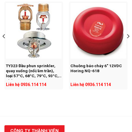
TY323 Đầu phun sprinkler,
Chuông báo cháy 6″ 12VDC
quay xuống (nổi/âm trần),
Horing NQ-618
loại 57°C, 68°C, 79°C, 93°C,
chân ren 1/2
Liên hệ 0936.114 114
Liên hệ 0936.114 114
CÔNG TY THÀNH VIÊN