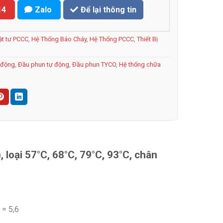
14
Zalo
Để lại thông tin
ật tư PCCC
,
Hệ Thống Báo Cháy
,
Hệ Thống PCCC
,
Thiết Bị
 động
,
Đầu phun tự động
,
Đầu phun TYCO
,
Hệ thống chữa
 loại 57°C, 68°C, 79°C, 93°C, chân
 = 5,6