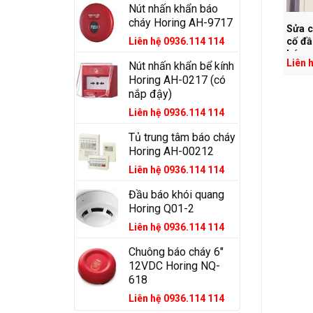
Nút nhấn khẩn báo
cháy Horing AH-9717
u báo khói quang
Tủ trung tâm báo cháy
Sửa c
Liên hệ 0936.114 114
ring Q01-2
Horing AH-00212
cố đầ
báo 
ên hệ 0936.114 114
Liên hệ 0936.114 114
Liên 
Nút nhấn khẩn bể kính
Horing AH-0217 (có
nắp đậy)
Liên hệ 0936.114 114
Tủ trung tâm báo cháy
Horing AH-00212
Liên hệ 0936.114 114
Đầu báo khói quang
Horing Q01-2
Liên hệ 0936.114 114
Chuông báo cháy 6″
12VDC Horing NQ-
618
Liên hệ 0936.114 114