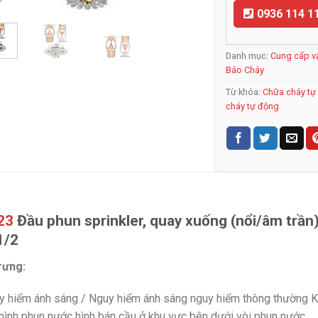
0936 114 1
Danh mục:
Cung cấp v
Báo Cháy
Từ khóa:
Chữa cháy tự
cháy tự động
23
Đầu phun sprinkler, quay xuống (nổi/âm trần),
1/2
rưng:
y hiểm ánh sáng / Nguy hiểm ánh sáng nguy hiểm thông thường K
hình phun nước hình bán cầu ở khu vực bên dưới vòi phun nước