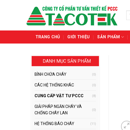
Skip
to
T
content
ki
TRANG CHỦ
GIỚI THIỆU
SẢN PHẨM
DANH MỤC SẢN PHẨM
BÌNH CHỮA CHÁY
(0)
CÁC HỆ THỐNG KHÁC
(0)
CUNG CẤP VẬT TƯ PCCC
(8)
GIẢI PHÁP NGĂN CHÁY VÀ
(0)
CHỐNG CHÁY LAN
HỆ THỐNG BÁO CHÁY
(11)