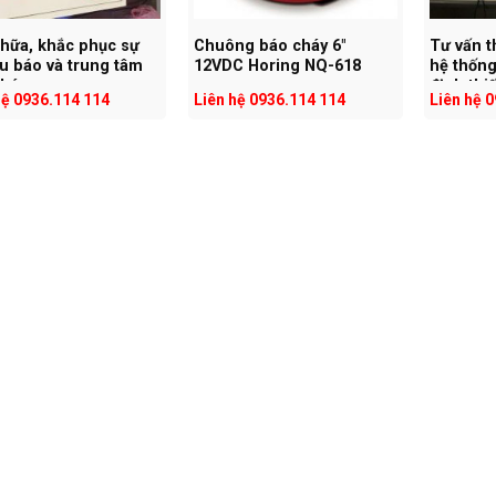
hữa, khắc phục sự
Chuông báo cháy 6″
Tư vấn t
u báo và trung tâm
12VDC Horing NQ-618
hệ thống
cháy
định thiế
hệ 0936.114 114
Liên hệ 0936.114 114
Liên hệ 