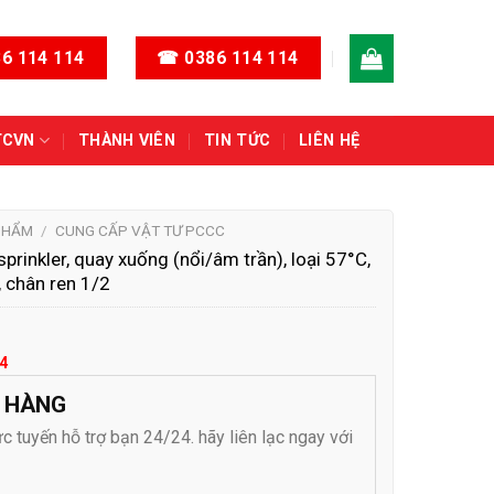
6 114 114
☎ 0386 114 114
TCVN
THÀNH VIÊN
TIN TỨC
LIÊN HỆ
PHẨM
/
CUNG CẤP VẬT TƯ PCCC
rinkler, quay xuống (nổi/âm trần), loại 57°C,
 chân ren 1/2
4
 HÀNG
ực tuyến hỗ trợ bạn 24/24. hãy liên lạc ngay với