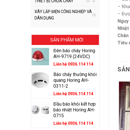
THIẾT BỊ CHỮA CHÁY
(0)
– Khu
XÂY LẮP ĐIỆN CÔNG NGHIỆP VÀ
– Đượ
(0)
DÂN DỤNG
Nguy
Nhiệt
Chân 
SẢN PHẨM MỚI
Tiêu 
Đèn báo cháy Horing
AH-9719 (24VDC)
Liên hệ 0936.114 114
SẢN
Báo cháy thường khói
quang Horing AH-
0311-2
Liên hệ 0936.114 114
Đầu báo khói kết hợp
báo nhiệt Horing AH-
0715
Liên hệ 0936.114 114
+
+
+