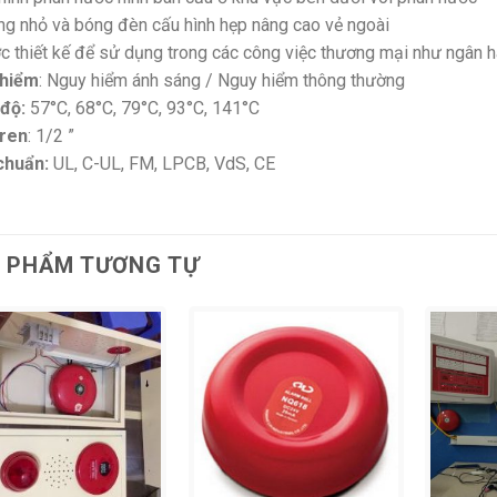
ng nhỏ và bóng đèn cấu hình hẹp nâng cao vẻ ngoài
c thiết kế để sử dụng trong các công việc thương mại như ngân 
 hiểm
: Nguy hiểm ánh sáng / Nguy hiểm thông thường
 độ:
57°C, 68°C, 79°C, 93°C, 141°C
ren
: 1/2 ”
chuẩn:
UL, C-UL, FM, LPCB, VdS, CE
 PHẨM TƯƠNG TỰ
+
+