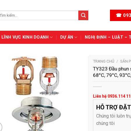
ìm
☎ 093
ếm:
LĨNH VỰC KINH DOANH
DỰ ÁN
NGHỊ ĐỊNH – LUẬT – 
TRANG CHỦ
/
SẢN 
TY323 Đầu phun sp
68°C, 79°C, 93°C,
Liên hệ 0936.114 11
HỖ TRỢ ĐẶT
Chúng tôi luôn tr
chúng tôi