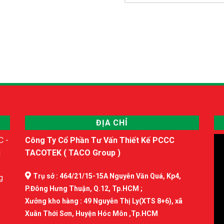
ĐỊA CHỈ
C -
Công Ty Cổ Phần Tư Vấn Thiết Kế PCCC
i
TACOTEK ( TACO Group )
Trụ sở : 464/21/15-15A Nguyễn Văn Quá, Kp4,
g
P.Đông Hưng Thuận, Q.12, Tp.HCM ;
Xưởng kho hàng : 49 Nguyễn Thị Ly(XTS 8+6), xã
Xuân Thới Sơn, Huyện Hóc Môn ,Tp.HCM