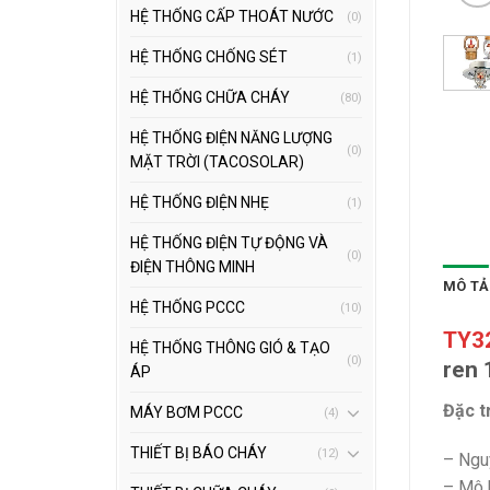
HỆ THỐNG CẤP THOÁT NƯỚC
(0)
HỆ THỐNG CHỐNG SÉT
(1)
HỆ THỐNG CHỮA CHÁY
(80)
HỆ THỐNG ĐIỆN NĂNG LƯỢNG
(0)
MẶT TRỜI (TACOSOLAR)
HỆ THỐNG ĐIỆN NHẸ
(1)
HỆ THỐNG ĐIỆN TỰ ĐỘNG VÀ
(0)
ĐIỆN THÔNG MINH
MÔ TẢ
HỆ THỐNG PCCC
(10)
TY3
HỆ THỐNG THÔNG GIÓ & TẠO
(0)
ren 
ÁP
Đặc t
MÁY BƠM PCCC
(4)
THIẾT BỊ BÁO CHÁY
(12)
– Ngu
– Mô 