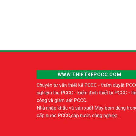
WWW.THIETKEPCCC.COM
Chuyên tư vấn thiết kế PCCC - thẩm duyệt PCC
nghiệm thu PCCC - kiểm định thiết bị PCCC - th
công và giám sát PCCC .
Nhà nhập khẩu và sản xuất Máy bơm dùng tron
cấp nước PCCC,cấp nước công nghiệp .