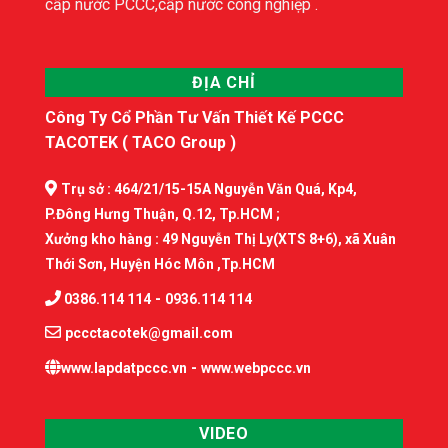
cấp nước PCCC,cấp nước công nghiệp .
ĐỊA CHỈ
Công Ty Cổ Phần Tư Vấn Thiết Kế PCCC
TACOTEK ( TACO Group )
Trụ sở : 464/21/15-15A Nguyễn Văn Quá, Kp4,
P.Đông Hưng Thuận, Q.12, Tp.HCM ;
Xưởng kho hàng : 49 Nguyễn Thị Ly(XTS 8+6), xã Xuân
Thới Sơn, Huyện Hóc Môn ,Tp.HCM
-
0386.114 114
0936.114 114
pccctacotek@gmail.com
-
www.lapdatpccc.vn
www.webpccc.vn
VIDEO