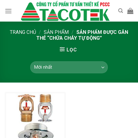
Skip
to
content
TRANG CHỦ
/
SẢN PHẨM
/
SẢN PHẨM ĐƯỢC GẮN
THẺ “CHỮA CHÁY TỰ ĐỘNG”
LỌC