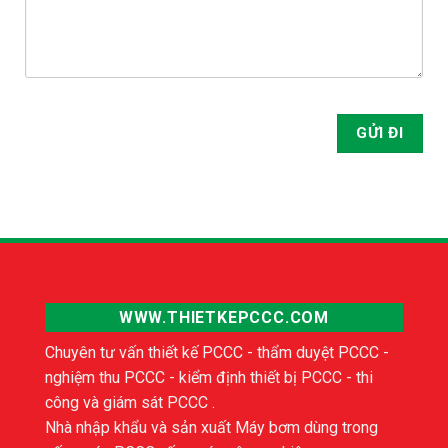
WWW.THIETKEPCCC.COM
Chuyên tư vấn thiết kế PCCC - thẩm duyệt PCCC -
nghiệm thu PCCC - kiểm định thiết bị PCCC - thi
công và giám sát PCCC .
Nhà nhập khẩu và sản xuất Máy bơm dùng trong